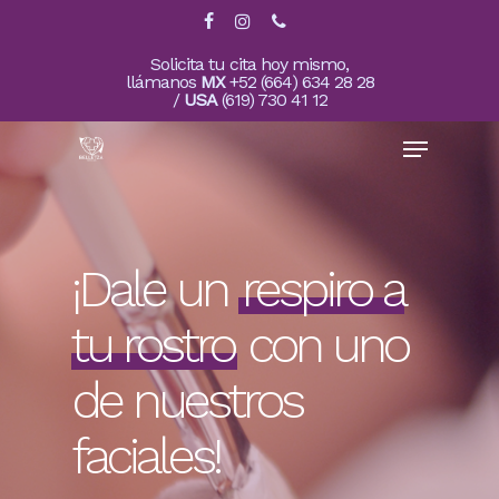
Skip
facebook
instagram
phone
to
main
Close
Solicita tu cita hoy mismo,
content
llámanos
MX
+52 (664) 634 28 28
Menu
/
USA
(619) 730 41 12
Menu
¡Dale un
respiro a
tu rostro
con uno
de nuestros
faciales!