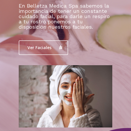
En Belletza Medica Spa sabemos la
importancia de tener un constante
cuidado facial, para darle un respiro
a tu rostro ponemos a tu
disposición nuestros faciales.
Ver Faciales