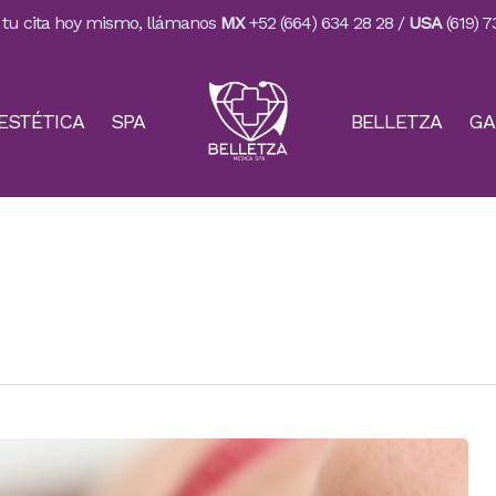
a tu cita hoy mismo, llámanos
MX
+52 (664) 634 28 28
/
USA
(619) 7
ESTÉTICA
SPA
BELLETZA
GA