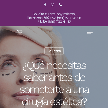
Skip
facebook
instagram
phone
to
main
Close
Solicita tu cita hoy mismo,
content
llámanos
MX
+52 (664) 634 28 28
Menu
/
USA
(619) 730 41 12
Menu
Belletza
¿Qué necesitas
saber antes de
someterte a una
cirugía estética?